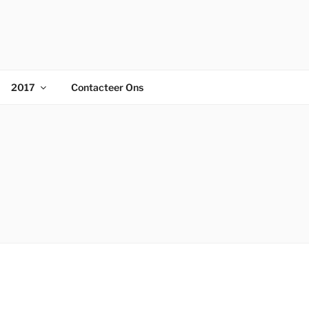
2017
Contacteer Ons