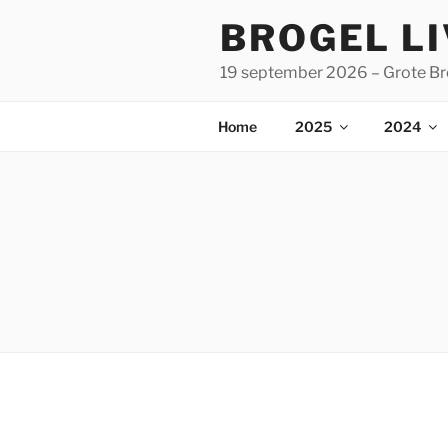
Spring
BROGEL L
naar
de
19 september 2026 – Grote Br
inhoud
Home
2025
2024