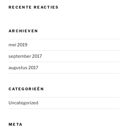
RECENTE REACTIES
ARCHIEVEN
mei 2019
september 2017
augustus 2017
CATEGORIEËN
Uncategorized
META