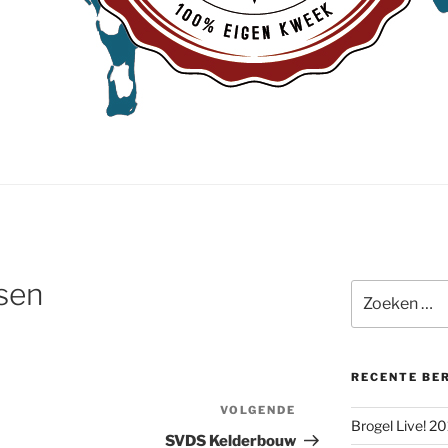
ssen
Zoeken
naar:
RECENTE BE
VOLGENDE
Volgend
Brogel Live! 2
bericht
SVDS Kelderbouw