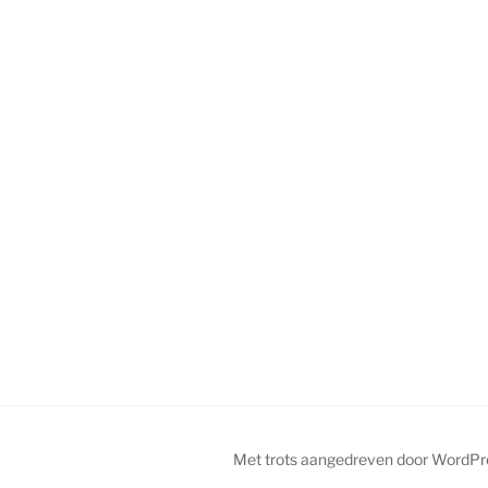
Met trots aangedreven door WordPr