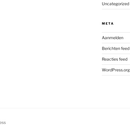
Uncategorized
META
Aanmelden
Berichten feed
Reacties feed
WordPress.org
ess