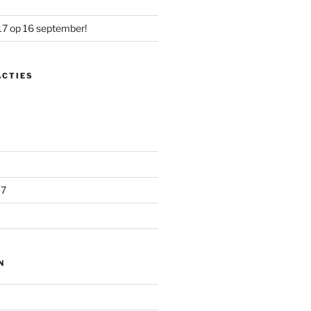
17 op 16 september!
ACTIES
17
N