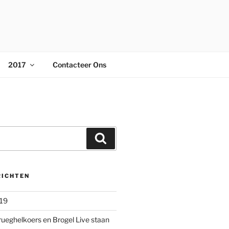
2017
Contacteer Ons
Zoeken
RICHTEN
019
rueghelkoers en Brogel Live staan