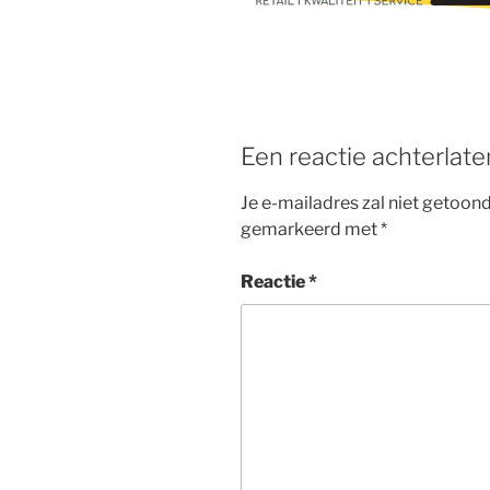
b
st
o
o
k
Een reactie achterlate
Je e-mailadres zal niet getoon
gemarkeerd met
*
Reactie
*