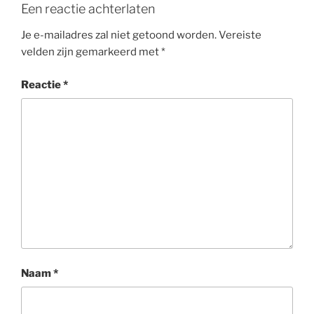
o
Een reactie achterlaten
k
Je e-mailadres zal niet getoond worden.
Vereiste
velden zijn gemarkeerd met
*
Reactie
*
Naam
*