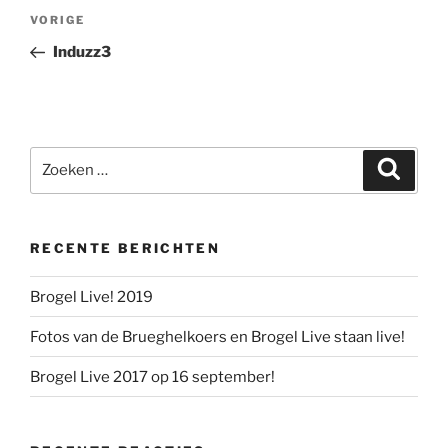
Berichtnavigatie
Vorig
VORIGE
bericht
Induzz3
Zoeken
Zoeke
naar:
RECENTE BERICHTEN
Brogel Live! 2019
Fotos van de Brueghelkoers en Brogel Live staan live!
Brogel Live 2017 op 16 september!