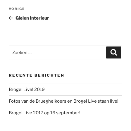
Berichtnavigatie
Vorig
VORIGE
bericht
Gielen Interieur
Zoeken
Zoeke
naar:
RECENTE BERICHTEN
Brogel Live! 2019
Fotos van de Brueghelkoers en Brogel Live staan live!
Brogel Live 2017 op 16 september!