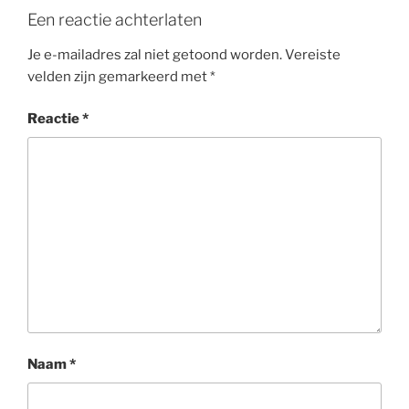
o
Een reactie achterlaten
k
Je e-mailadres zal niet getoond worden.
Vereiste
velden zijn gemarkeerd met
*
Reactie
*
Naam
*