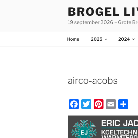
Spring
BROGEL L
naar
de
19 september 2026 – Grote Br
inhoud
Home
2025
2024
airco-acobs
F
T
Pi
E
D
a
w
nt
m
el
c
itt
er
ai
e
e
er
e
l
n