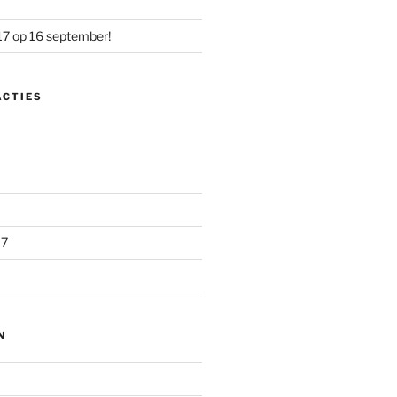
17 op 16 september!
ACTIES
17
N