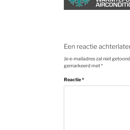
b
st
o
o
k
Een reactie achterlate
Je e-mailadres zal niet getoon
gemarkeerd met
*
Reactie
*