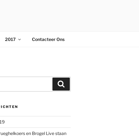
2017
Contacteer Ons
Zoeken
RICHTEN
019
rueghelkoers en Brogel Live staan