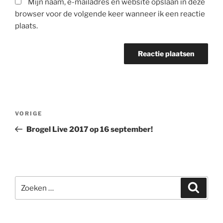
Mijn naam, e-mailadres en website opslaan in deze
browser voor de volgende keer wanneer ik een reactie
plaats.
Berichtnavigatie
Vorig
VORIGE
bericht
Brogel Live 2017 op 16 september!
Zoeken
Zoeke
naar: