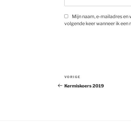
Mijn naam, e-mailadres en 
volgende keer wanneer ik een r
Berichtnavigatie
Vorig
VORIGE
bericht
Kermiskoers 2019