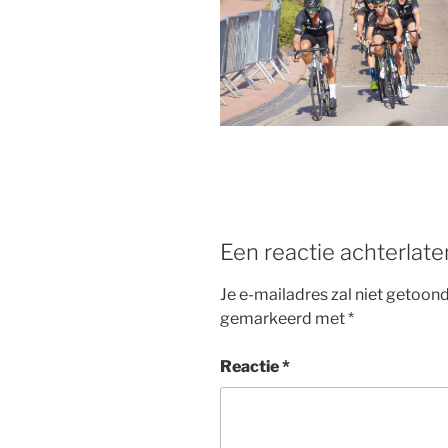
b
st
o
o
k
Een reactie achterlate
Je e-mailadres zal niet getoon
gemarkeerd met
*
Reactie
*