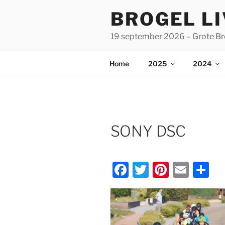
Spring
BROGEL L
naar
de
19 september 2026 – Grote Br
inhoud
Home
2025
2024
SONY DSC
F
T
Pi
E
D
a
w
nt
m
el
c
itt
er
ai
e
e
er
e
l
n