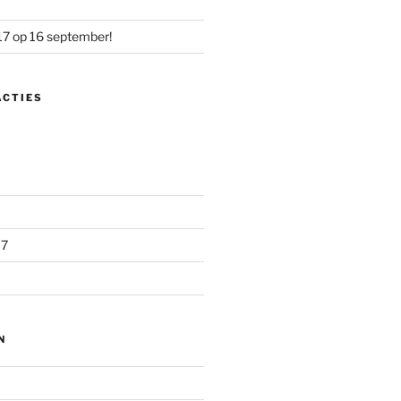
17 op 16 september!
ACTIES
17
N