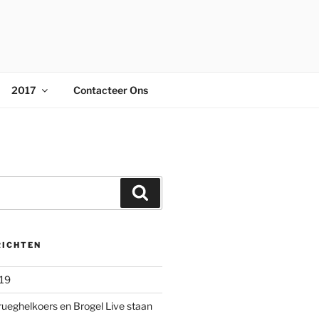
2017
Contacteer Ons
Zoeken
RICHTEN
019
rueghelkoers en Brogel Live staan