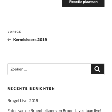
Berichtnavigatie
Vorig
VORIGE
bericht
Kermiskoers 2019
Zoeken
Zoeke
naar:
RECENTE BERICHTEN
Brogel Live! 2019
Fotos van de Brueghelkoers en Brogel Live staan live!