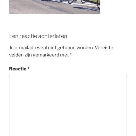
o
k
Een reactie achterlaten
Je e-mailadres zal niet getoond worden.
Vereiste
velden zijn gemarkeerd met
*
Reactie
*