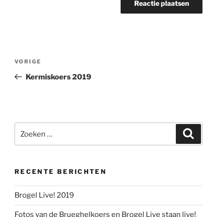
Berichtnavigatie
Vorig
VORIGE
bericht
Kermiskoers 2019
Zoeken
Zoeke
naar:
RECENTE BERICHTEN
Brogel Live! 2019
Fotos van de Brueghelkoers en Brogel Live staan live!