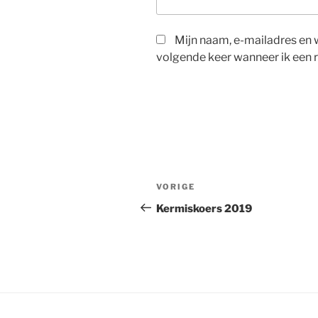
Mijn naam, e-mailadres en 
volgende keer wanneer ik een r
Berichtnavigatie
Vorig
VORIGE
bericht
Kermiskoers 2019