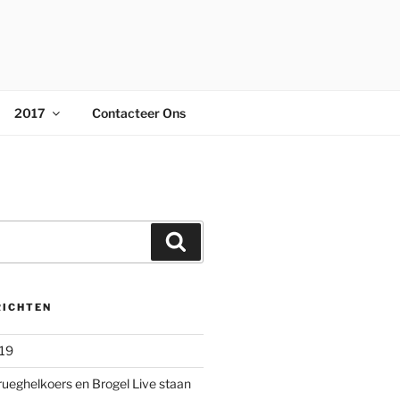
2017
Contacteer Ons
Zoeken
RICHTEN
019
rueghelkoers en Brogel Live staan