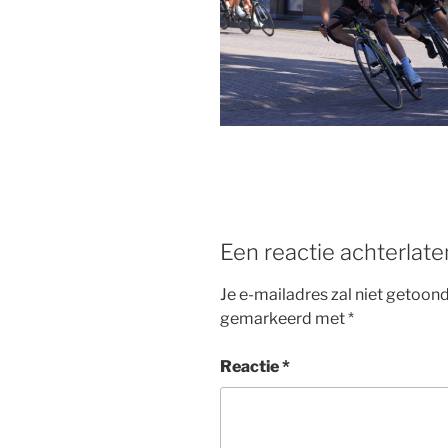
b
st
o
o
k
Een reactie achterlate
Je e-mailadres zal niet getoon
gemarkeerd met
*
Reactie
*