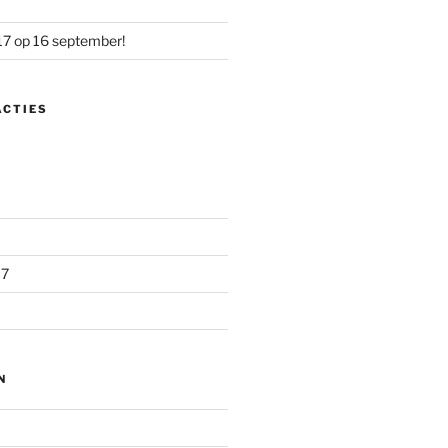
17 op 16 september!
ACTIES
17
N