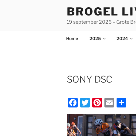
Spring
BROGEL L
naar
de
19 september 2026 – Grote Br
inhoud
Home
2025
2024
SONY DSC
F
T
Pi
E
D
a
w
nt
m
el
c
itt
er
ai
e
e
er
e
l
n