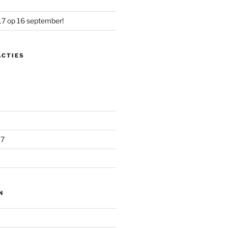
17 op 16 september!
ACTIES
17
N