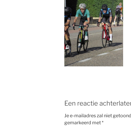
b
st
o
o
k
Een reactie achterlate
Je e-mailadres zal niet getoon
gemarkeerd met
*