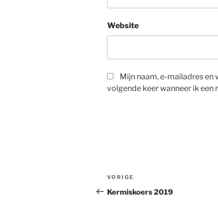
Website
Mijn naam, e-mailadres en 
volgende keer wanneer ik een r
Berichtnavigatie
Vorig
VORIGE
bericht
Kermiskoers 2019