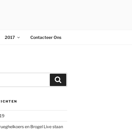
2017
Contacteer Ons
Zoeken
RICHTEN
019
rueghelkoers en Brogel Live staan