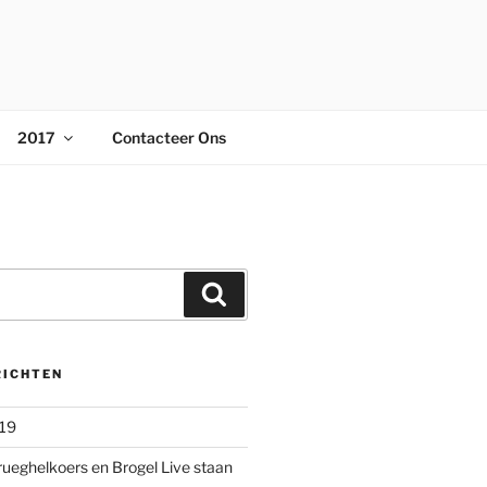
2017
Contacteer Ons
Zoeken
RICHTEN
019
rueghelkoers en Brogel Live staan