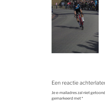
b
st
o
o
k
Een reactie achterlate
Je e-mailadres zal niet getoon
gemarkeerd met
*