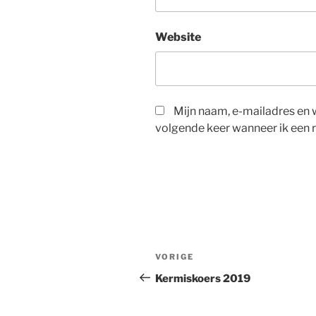
Website
Mijn naam, e-mailadres en 
volgende keer wanneer ik een r
Berichtnavigatie
Vorig
VORIGE
bericht
Kermiskoers 2019