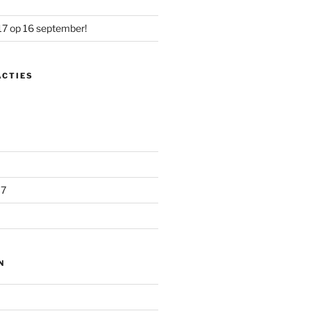
17 op 16 september!
ACTIES
17
N