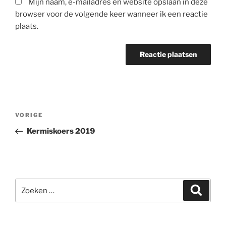
Mijn naam, e-mailadres en website opslaan in deze
browser voor de volgende keer wanneer ik een reactie
plaats.
Berichtnavigatie
Vorig
VORIGE
bericht
Kermiskoers 2019
Zoeken
Zoeke
naar: