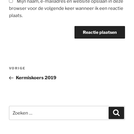
Mijn naam, e-mailadres en website opslaan in deze
browser voor de volgende keer wanneer ik een reactie
plaats.
Berichtnavigatie
Vorig
VORIGE
bericht
Kermiskoers 2019
Zoeken
Zoeke
naar: