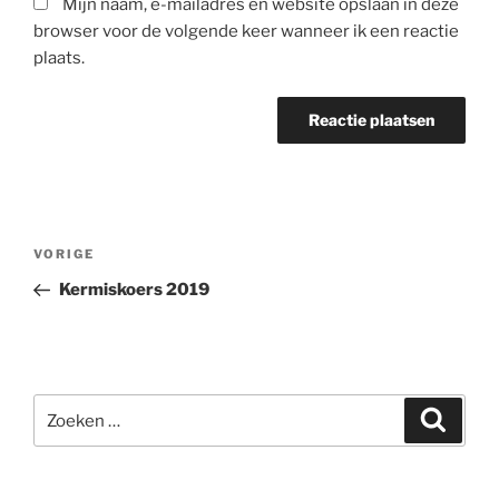
Mijn naam, e-mailadres en website opslaan in deze
browser voor de volgende keer wanneer ik een reactie
plaats.
Berichtnavigatie
Vorig
VORIGE
bericht
Kermiskoers 2019
Zoeken
Zoeke
naar: