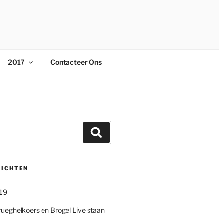
2017
Contacteer Ons
Zoeken
RICHTEN
019
rueghelkoers en Brogel Live staan