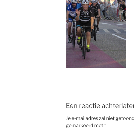
b
st
o
o
k
Een reactie achterlate
Je e-mailadres zal niet getoon
gemarkeerd met
*