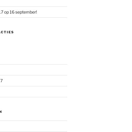
17 op 16 september!
ACTIES
17
N