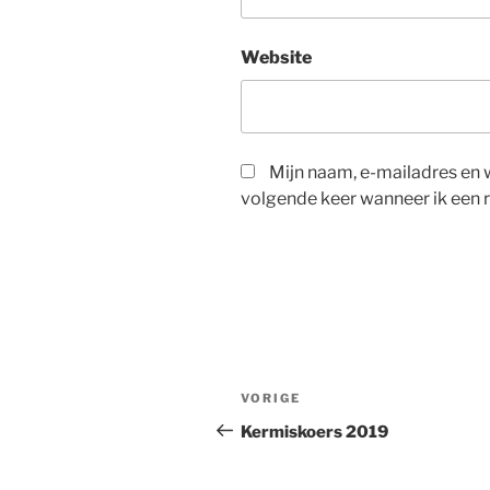
Website
Mijn naam, e-mailadres en 
volgende keer wanneer ik een r
Berichtnavigatie
Vorig
VORIGE
bericht
Kermiskoers 2019