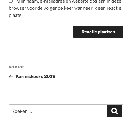
Mijn naam, e-mailadres en website opslaan in deze
browser voor de volgende keer wanneer ik een reactie
plaats.
Berichtnavigatie
Vorig
VORIGE
bericht
Kermiskoers 2019
Zoeken
Zoeke
naar: