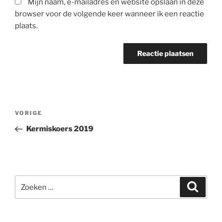
Mijn naam, e-mailadres en website opslaan in deze
browser voor de volgende keer wanneer ik een reactie
plaats.
Berichtnavigatie
Vorig
VORIGE
bericht
Kermiskoers 2019
Zoeken
Zoeke
naar: