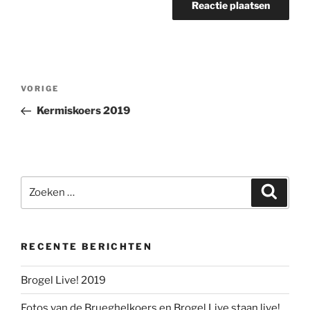
Berichtnavigatie
Vorig
VORIGE
bericht
Kermiskoers 2019
Zoeken
Zoeke
naar:
RECENTE BERICHTEN
Brogel Live! 2019
Fotos van de Brueghelkoers en Brogel Live staan live!