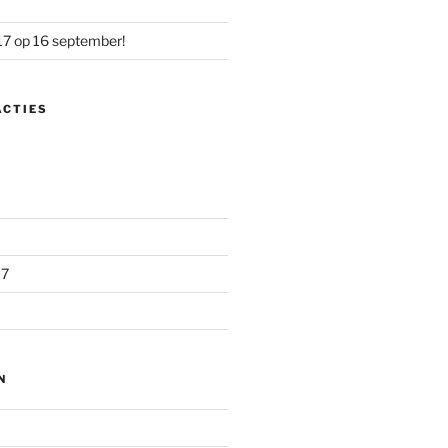
17 op 16 september!
ACTIES
17
N