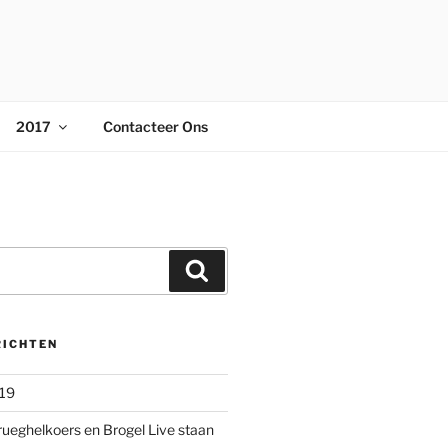
2017
Contacteer Ons
Zoeken
RICHTEN
019
rueghelkoers en Brogel Live staan