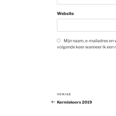
Website
Mijn naam, e-mailadres en 
volgende keer wanneer ik een r
Berichtnavigatie
Vorig
VORIGE
bericht
Kermiskoers 2019