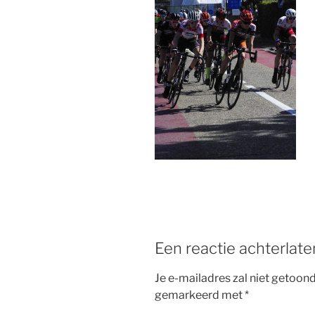
b
st
o
o
k
Een reactie achterlate
Je e-mailadres zal niet getoon
gemarkeerd met
*