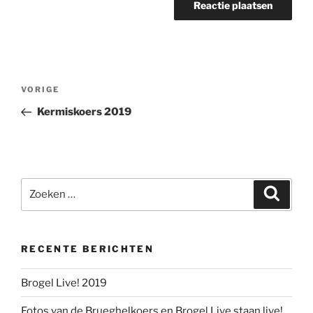
Berichtnavigatie
Vorig
VORIGE
bericht
Kermiskoers 2019
Zoeken
Zoeke
naar:
RECENTE BERICHTEN
Brogel Live! 2019
Fotos van de Brueghelkoers en Brogel Live staan live!