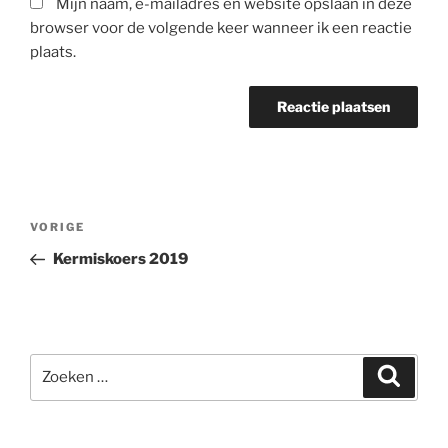
Mijn naam, e-mailadres en website opslaan in deze
browser voor de volgende keer wanneer ik een reactie
plaats.
Berichtnavigatie
Vorig
VORIGE
bericht
Kermiskoers 2019
Zoeken
Zoeke
naar: