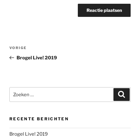
Berichtnavigatie
Vorig
VORIGE
bericht
Brogel Live! 2019
Zoeken
Zoeke
naar:
RECENTE BERICHTEN
Brogel Live! 2019