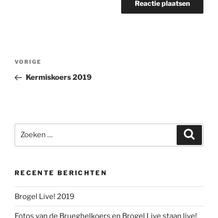
Berichtnavigatie
Vorig
VORIGE
bericht
Kermiskoers 2019
Zoeken
Zoeke
naar:
RECENTE BERICHTEN
Brogel Live! 2019
Fotos van de Brueghelkoers en Brogel Live staan live!