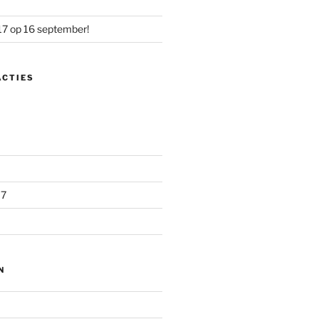
17 op 16 september!
ACTIES
17
N