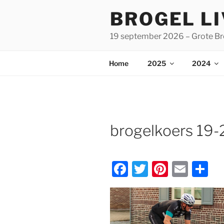
Spring
BROGEL L
naar
de
19 september 2026 – Grote Br
inhoud
Home
2025
2024
brogelkoers 19-
F
T
Pi
E
D
a
w
nt
m
el
c
itt
er
ai
e
e
er
e
l
n