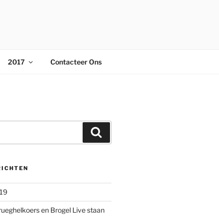
2017
Contacteer Ons
Zoeken
RICHTEN
019
rueghelkoers en Brogel Live staan