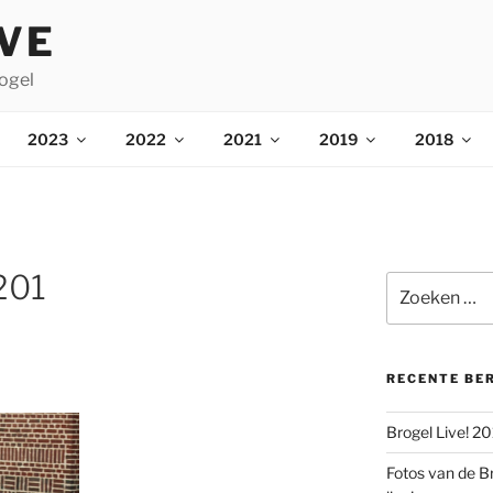
IVE
ogel
2023
2022
2021
2019
2018
201
Zoeken
naar:
RECENTE BE
Brogel Live! 2
Fotos van de B