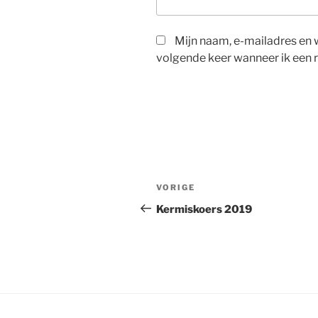
Mijn naam, e-mailadres en 
volgende keer wanneer ik een r
Berichtnavigatie
Vorig
VORIGE
bericht
Kermiskoers 2019