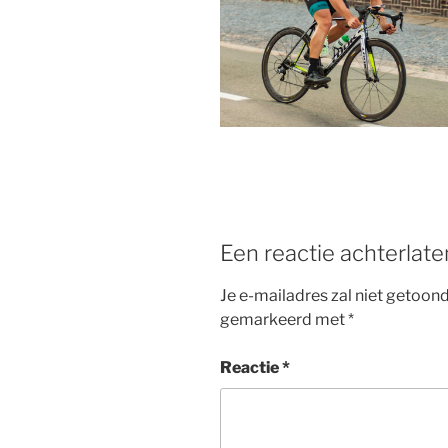
b
st
o
o
k
Een reactie achterlate
Je e-mailadres zal niet getoon
gemarkeerd met
*
Reactie
*