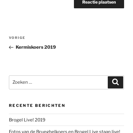
Berichtnavigatie
Vorig
VORIGE
bericht
Kermiskoers 2019
Zoeken
Zoeke
naar:
RECENTE BERICHTEN
Brogel Live! 2019
Fotos van de Brueghelkoers en Brogel Live staan live!