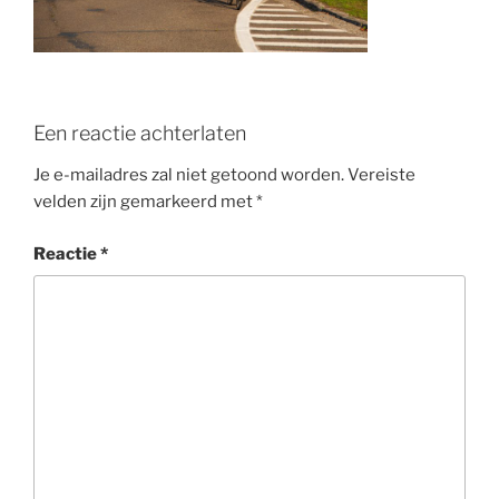
o
k
Een reactie achterlaten
Je e-mailadres zal niet getoond worden.
Vereiste
velden zijn gemarkeerd met
*
Reactie
*