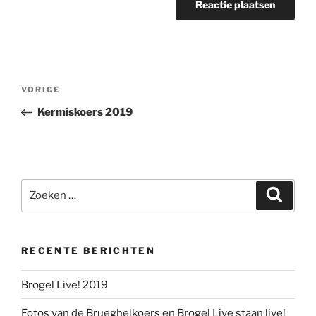
Berichtnavigatie
Vorig
VORIGE
bericht
Kermiskoers 2019
Zoeken
Zoeke
naar:
RECENTE BERICHTEN
Brogel Live! 2019
Fotos van de Brueghelkoers en Brogel Live staan live!