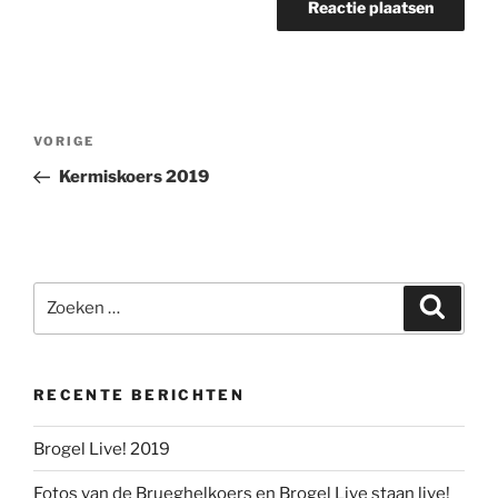
Berichtnavigatie
Vorig
VORIGE
bericht
Kermiskoers 2019
Zoeken
Zoeke
naar:
RECENTE BERICHTEN
Brogel Live! 2019
Fotos van de Brueghelkoers en Brogel Live staan live!