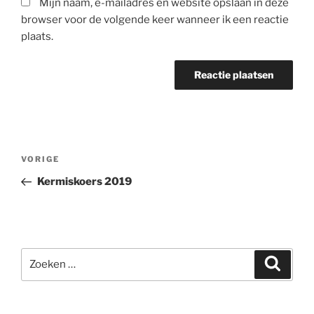
Mijn naam, e-mailadres en website opslaan in deze
browser voor de volgende keer wanneer ik een reactie
plaats.
Berichtnavigatie
Vorig
VORIGE
bericht
Kermiskoers 2019
Zoeken
Zoeke
naar: