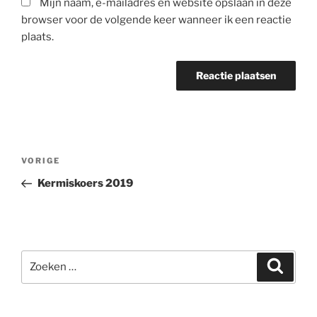
Mijn naam, e-mailadres en website opslaan in deze
browser voor de volgende keer wanneer ik een reactie
plaats.
Berichtnavigatie
Vorig
VORIGE
bericht
Kermiskoers 2019
Zoeken
Zoeke
naar: