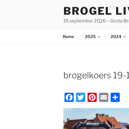
Spring
BROGEL L
naar
de
19 september 2026 – Grote Br
inhoud
Home
2025
2024
brogelkoers 19-
F
T
Pi
E
D
a
w
nt
m
el
c
itt
er
ai
e
e
er
e
l
n