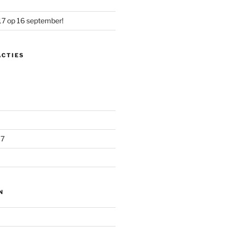
17 op 16 september!
ACTIES
17
N