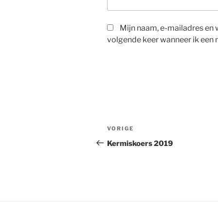
Mijn naam, e-mailadres en 
volgende keer wanneer ik een r
Berichtnavigatie
Vorig
VORIGE
bericht
Kermiskoers 2019