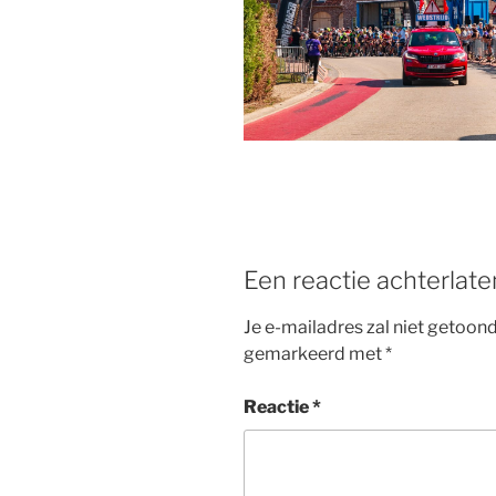
b
st
o
o
k
Een reactie achterlate
Je e-mailadres zal niet getoon
gemarkeerd met
*
Reactie
*