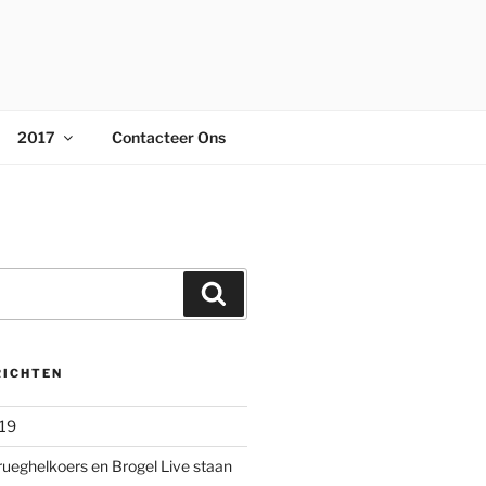
2017
Contacteer Ons
Zoeken
RICHTEN
019
rueghelkoers en Brogel Live staan