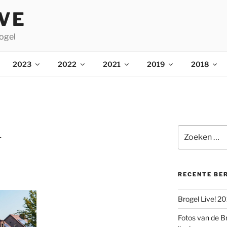
IVE
ogel
2023
2022
2021
2019
2018
1
Zoeken
naar:
RECENTE BE
Brogel Live! 2
Fotos van de B