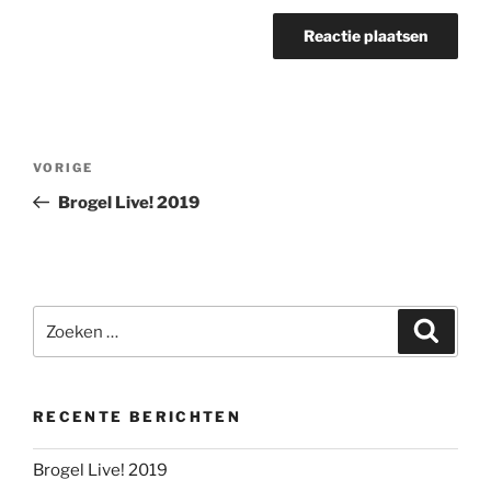
Berichtnavigatie
Vorig
VORIGE
bericht
Brogel Live! 2019
Zoeken
Zoeke
naar:
RECENTE BERICHTEN
Brogel Live! 2019