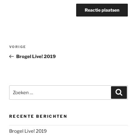
Berichtnavigatie
Vorig
VORIGE
bericht
Brogel Live! 2019
Zoeken
Zoeke
naar:
RECENTE BERICHTEN
Brogel Live! 2019