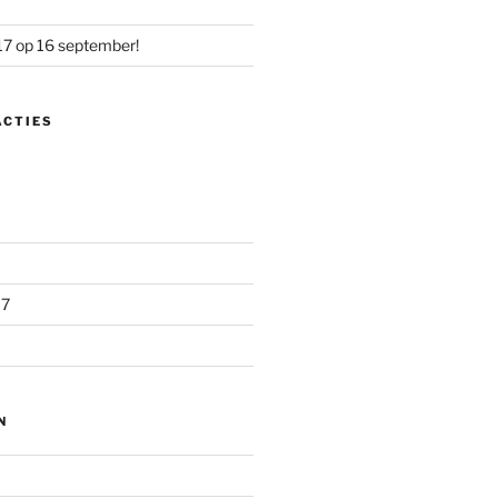
17 op 16 september!
ACTIES
17
N