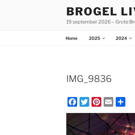
Spring
BROGEL L
naar
de
19 september 2026 – Grote Br
inhoud
Home
2025
2024
IMG_9836
F
T
Pi
E
D
a
w
nt
m
el
c
itt
er
ai
e
e
er
e
l
n