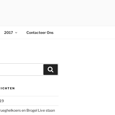
2017
Contacteer Ons
Zoeken
RICHTEN
019
rueghelkoers en Brogel Live staan