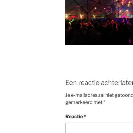
b
st
o
o
k
Een reactie achterlate
Je e-mailadres zal niet getoon
gemarkeerd met
*
Reactie
*