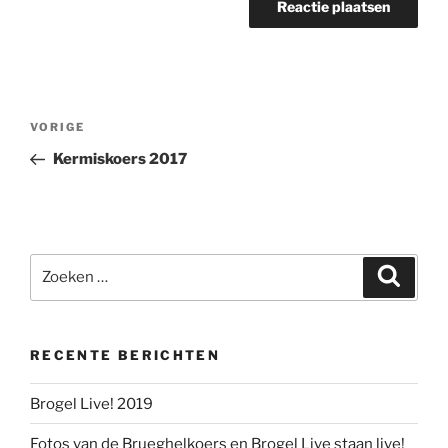
Berichtnavigatie
Vorig
VORIGE
bericht
Kermiskoers 2017
Zoeken
Zoeke
naar:
RECENTE BERICHTEN
Brogel Live! 2019
Fotos van de Brueghelkoers en Brogel Live staan live!