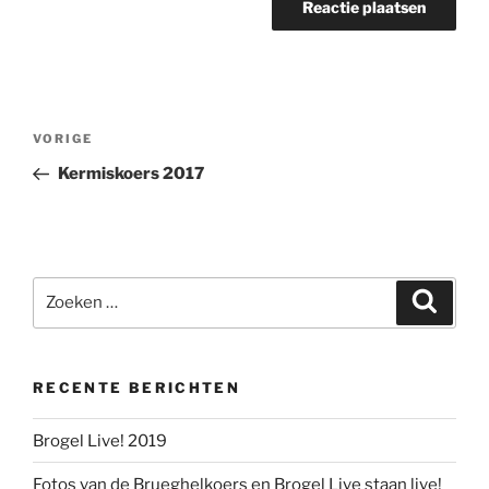
Berichtnavigatie
Vorig
VORIGE
bericht
Kermiskoers 2017
Zoeken
Zoeke
naar:
RECENTE BERICHTEN
Brogel Live! 2019
Fotos van de Brueghelkoers en Brogel Live staan live!