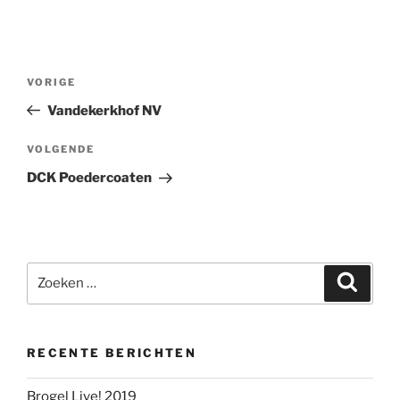
Berichtnavigatie
Vorig
VORIGE
bericht
Vandekerkhof NV
Volgend
VOLGENDE
bericht
DCK Poedercoaten
Zoeken
Zoeke
naar:
RECENTE BERICHTEN
Brogel Live! 2019