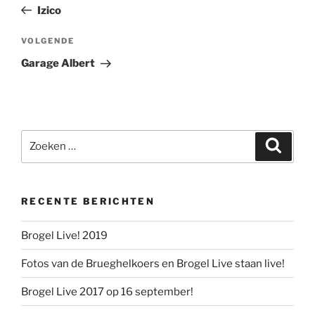
bericht
Izico
Volgend
VOLGENDE
bericht
Garage Albert
Zoeken
Zoeke
naar:
RECENTE BERICHTEN
Brogel Live! 2019
Fotos van de Brueghelkoers en Brogel Live staan live!
Brogel Live 2017 op 16 september!