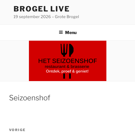
Spring
BROGEL LIVE
naar
19 september 2026 – Grote Brogel
de
inhoud
Menu
Seizoenshof
Berichtnavigatie
Vorig
VORIGE