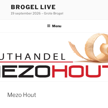
Spring
BROGEL LIVE
naar
19 september 2026 – Grote Brogel
de
inhoud
Menu
Mezo Hout