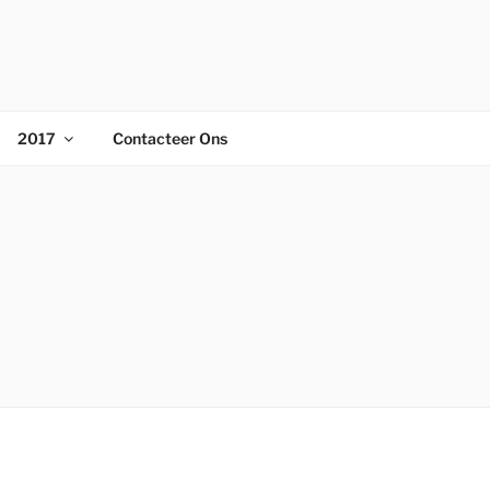
2017
Contacteer Ons