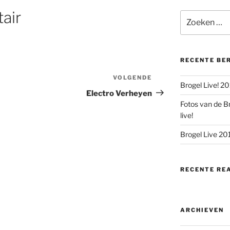
air
Zoeken
naar:
RECENTE BE
VOLGENDE
Volgend
Brogel Live! 2
bericht
Electro Verheyen
Fotos van de B
live!
Brogel Live 20
RECENTE RE
ARCHIEVEN