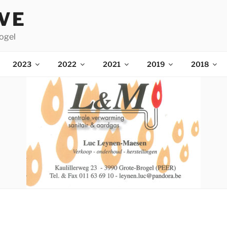
IVE
ogel
2023
2022
2021
2019
2018