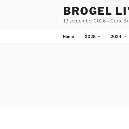
Spring
BROGEL L
naar
de
19 september 2026 – Grote Br
inhoud
Home
2025
2024