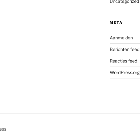
Uncategorized
META
Aanmelden
Berichten feed
Reacties feed
WordPress.org
ess