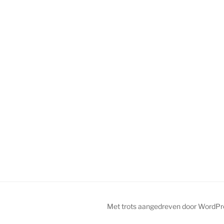
Met trots aangedreven door WordPr