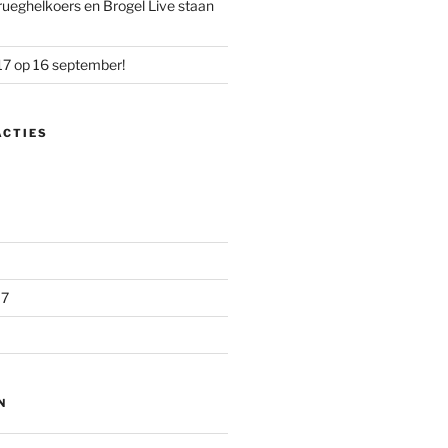
rueghelkoers en Brogel Live staan
17 op 16 september!
ACTIES
17
N