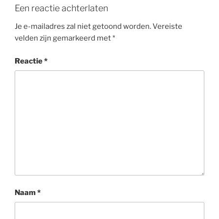
o
Een reactie achterlaten
k
Je e-mailadres zal niet getoond worden.
Vereiste
velden zijn gemarkeerd met
*
Reactie
*
Naam
*